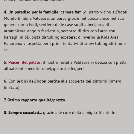
4.
U
n paradiso per le famiglie:
camere family - parco vicino all'hotel -
Mondo Bimbi a Valdaora, un parco giochi nel bosco unico nel suo
genere con scivoli, sentiero delle case sugli alberi, area di
arrampicata, angolo fasciatoio, percorso di tiro con l'arco con
bersagli in 3D, pista da tubing eccetera; d'inverno la Kids Area
Panorama vi aspetta per i primi tentativi di snow tubing, slittino e
sci
5.
Piaceri del palato
:
il nostro hotel a Valdaora vi delizia con piatti
altoatesini e mediterranei, gustosi e leggeri
6.
Con le
bici
dell'hotel partite alla scoperta dei dintorni (nmero
limitato)
7. Ottimo rapporto qualità/prezzo
8.
Sempre coccolati...
grazie alle cure della famiglia Töchterle