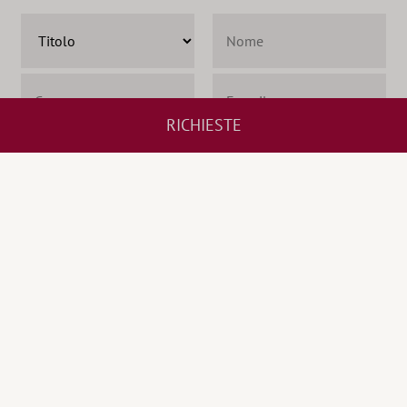
RICHIESTE
Letto e compreso la
privacy policy
, autorizzo il Titolare al
trattamento dei dati personali.
ISCRIZIONE NEWSLETTER
METEO
GALLERIA FOTOGRAFICA
DOVE SIAMO E COME
ARRIVARE