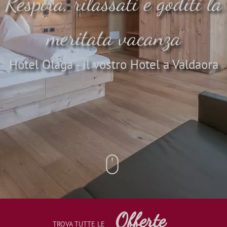
Respira, rilassati e goditi la
meritata vacanza
Hotel Olaga - il vostro Hotel a Valdaora
Offerte
TROVA
TUTTE LE