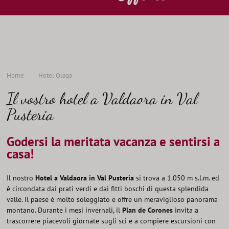
Home
Hotel Olaga
Il vostro hotel a Valdaora in Val
Pusteria
Godersi la meritata vacanza e sentirsi a
casa!
Il nostro
Hotel a Valdaora in Val Pusteria
si trova a 1.050 m s.l.m. ed
è circondata dai prati verdi e dai fitti boschi di questa splendida
valle. Il paese è molto soleggiato e offre un meraviglioso panorama
montano. Durante i mesi invernali, il
Plan de Corones
invita a
trascorrere piacevoli giornate sugli sci e a compiere escursioni con