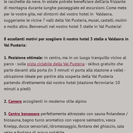
le racchette da neve. In estate potrete beneficiare dell’aria frizzante
di montagna durante lunghe passeggiate ed escursioni. Come mete
per le vostre gite, nei dintorni del vostro hotel in Valdaora,
suggeriamo le vicine 7 valli della Val Pusteria, musei, castelli, mulini
e molto altro. Benvenuti nel nostro hotel 3 stelle in Val Pusteria!
8 eccellenti motivi per scegliere il nostro hotel 3 stelle a Valdaora in
Val Pusteria:
1.
Posizione ottimale:
in centro, ma in un luogo tranquillo vicino al
parco - sulla
pista ciclabile della Val Pusteria
- skibus gratuito che
parte davanti alla porta (in 3 minuti vi porta alla stazione a valle) -
ubicazione ideale per partire alla scoperta della Val Pusteria
partendo direttamente dal nostro hotel (stazione ferroviaria: 10
minuti a piedi)
2.
Camere
accoglienti in moderno stile alpino
3.
C
entro benessere
perfettamente attrezzato con sauna finlandese /
biosauna, bagno turco aromatico con vapore salmastro, vasca
Kneipp, docce sensoriali, idromassaggio, fontana del ghiaccio, sala
relax e fontana di acqua potabile