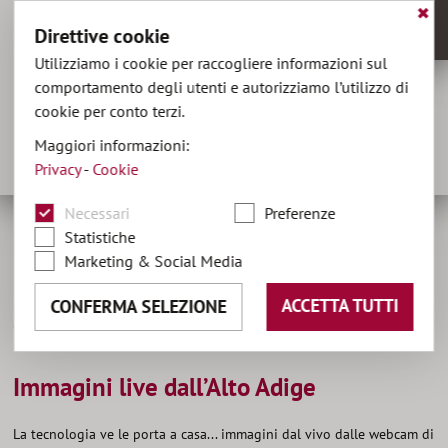
✖
Direttive cookie
MENU
Utilizziamo i cookie per raccogliere informazioni sul
comportamento degli utenti e autorizziamo l’utilizzo di
cookie per conto terzi.
hotel@olaga.it
Maggiori informazioni:
+39 0474 496141
Privacy
-
Cookie
DE
•
EN
Necessari
Preferenze
Statistiche
Marketing & Social Media
Home
Info
Webcam
ACCETTA TUTTI
CONFERMA SELEZIONE
Webcam al Plan de Corones
Immagini live dall’Alto Adige
La tecnologia ve le porta a casa... immagini dal vivo dalle webcam di