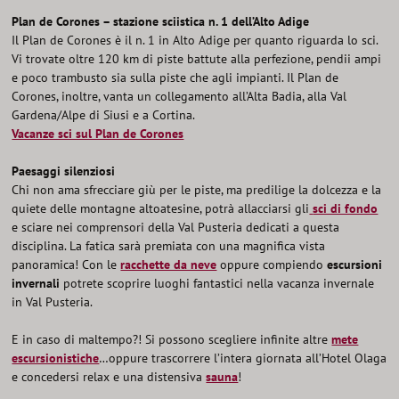
Plan de Corones – stazione sciistica n. 1 dell’Alto Adige
Il Plan de Corones è il n. 1 in Alto Adige per quanto riguarda lo sci.
Vi trovate oltre 120 km di piste battute alla perfezione, pendii ampi
e poco trambusto sia sulla piste che agli impianti. Il Plan de
Corones, inoltre, vanta un collegamento all’Alta Badia, alla Val
Gardena/Alpe di Siusi e a Cortina.
Vacanze sci sul Plan de Corones
Paesaggi silenziosi
Chi non ama sfrecciare giù per le piste, ma predilige la dolcezza e la
quiete delle montagne altoatesine, potrà allacciarsi gli
sci di fondo
e sciare nei comprensori della Val Pusteria dedicati a questa
disciplina. La fatica sarà premiata con una magnifica vista
panoramica! Con le
racchette da neve
oppure compiendo
escursioni
invernali
potrete scoprire luoghi fantastici nella vacanza invernale
in Val Pusteria.
E in caso di maltempo?! Si possono scegliere infinite altre
mete
escursionistiche
…oppure trascorrere l’intera giornata all’Hotel Olaga
e concedersi relax e una distensiva
sauna
!