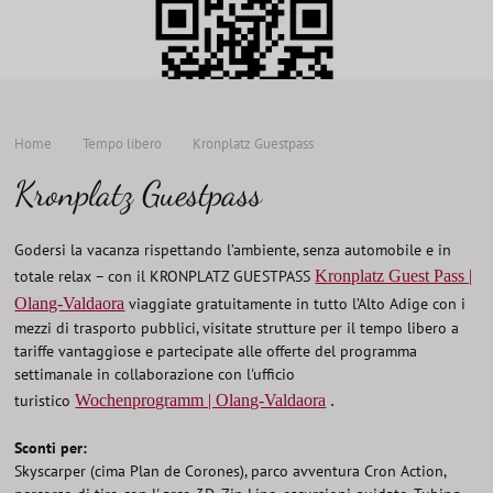
Offerte
TROVA
TUTTE LE
Home
Tempo libero
Kronplatz Guestpass
Kronplatz Guestpass
Godersi la vacanza rispettando l’ambiente, senza automobile e in
totale relax – con il KRONPLATZ GUESTPASS
Kronplatz Guest Pass |
Olang-Valdaora
viaggiate gratuitamente in tutto l’Alto Adige con i
mezzi di trasporto pubblici, visitate strutture per il tempo libero a
tariffe vantaggiose e partecipate alle offerte del programma
settimanale in collaborazione con l'ufficio
turistico
Wochenprogramm | Olang-Valdaora
.
Sconti per:
Skyscarper (cima Plan de Corones), parco avventura Cron Action,