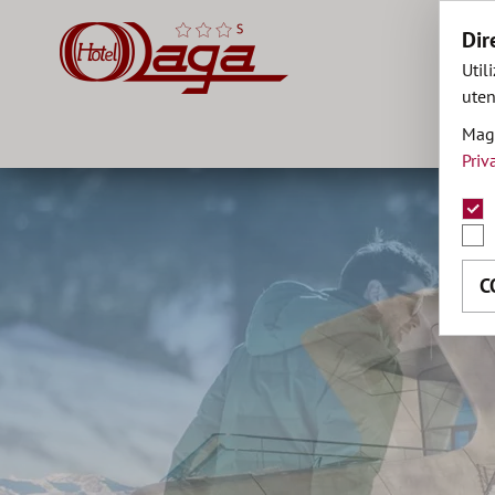
Dir
Util
uten
Magg
Priv
C