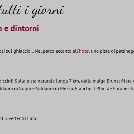
tutti i giorni
a e dintorni
osi sul ghiaccio... Nel parco accanto all'
hotel
una pista di pattinagg
e piccini! Sulla pista naturale lunga 7 km, dalla malga Brunst filat
daora di Sopra e Valdaora di Mezzo. E anche il Plan de Corones ha
! Divertentissimo!