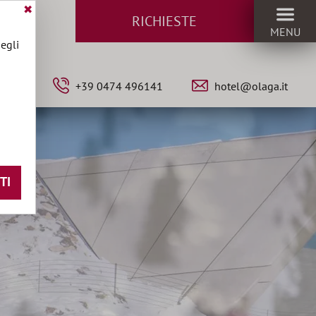
✖
RICHIESTE
MENU
egli
EN
+39 0474 496141
hotel@olaga.it
TI