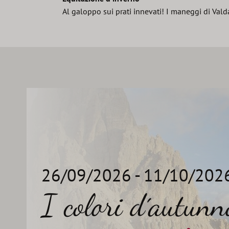
Al galoppo sui prati innevati! I maneggi di Va
26/09/2026 - 11/10/202
I colori d´autunn
•