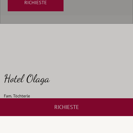
RICHIESTE
Hotel Olaga
Fam. Töchterle
Piazza Peter Sigmayr 16
RICHIESTE
I
-
39030
Valdaora di Mezzo
Tel.: +39 0474 496141
hotel@olaga.it