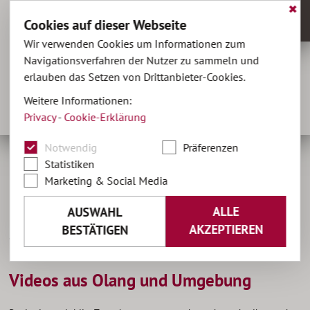
✖
Cookies auf dieser Webseite
MENÜ
Wir verwenden Cookies um Informationen zum
Navigationsverfahren der Nutzer zu sammeln und
erlauben das Setzen von Drittanbieter-Cookies.
hotel@olaga.it
Weitere Informationen:
+39 0474 496141
Privacy
-
Cookie-Erklärung
IT
•
EN
Notwendig
Präferenzen
Statistiken
Marketing & Social Media
ALLE
AUSWAHL
Home
Info
Videos
AKZEPTIEREN
BESTÄTIGEN
Unsere Videos
Videos aus Olang und Umgebung