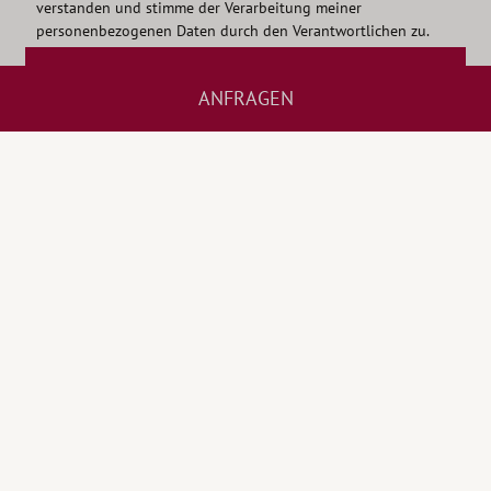
verstanden und stimme der Verarbeitung meiner
personenbezogenen Daten durch den Verantwortlichen zu.
NEWSLETTER ANMELDEN
ANFRAGEN
WETTER
FOTOGALERIE
LAGE UND ANREISE
Impressum
•
Privacy
•
Cookies
•
Sitemap